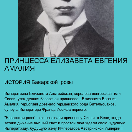
ПРИНЦЕССА ЕЛИЗАВЕТА ЕВГЕНИЯ 
АМАЛИЯ
ИСТОРИЯ Баварской  розы 
Императрица Елизавета Австрийская, королева венгерская  или 
Сисси, урожденная баварская принцесса - Елизавета Евгения 
Амалия, герцогиня древнего германского рода Вительсбахов, 
супруга Императора Франца Иосифа первого.
"Баварская роза" - так называли принцессу Сисси  в Вене, когда 
затаив дыхание высший свет и простой люд ждали свою будущую 
Императрицу, будущую жену Императора Австрийской Империи ! 