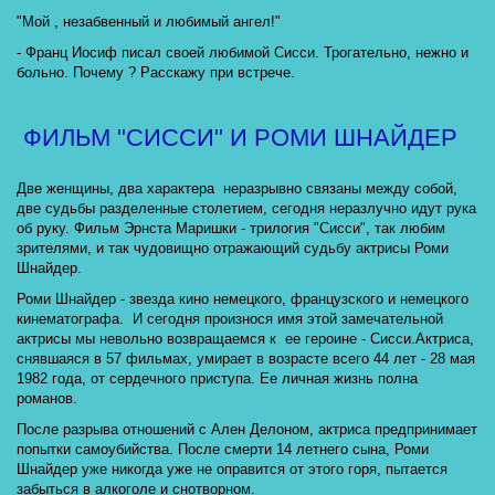
"Мой , незабвенный и любимый ангел!" 
- Франц Иосиф писал своей любимой Сисси. Трогательно, нежно и 
больно. Почему ? Расскажу при встрече.
ФИЛЬМ "СИССИ" И РОМИ ШНАЙДЕР
Две женщины, два характера  неразрывно связаны между собой, 
две судьбы разделенные столетием, сегодня неразлучно идут рука 
об руку. Фильм Эрнста Маришки - трилогия "Сисси", так любим 
зрителями, и так чудовищно отражающий судьбу актрисы Роми 
Шнайдер.
Роми Шнайдер - звезда кино немецкого, французского и немецкого 
кинематографа.  И сегодня произнося имя этой замечательной 
актрисы мы невольно возвращаемся к  ее героине - Сисси.Актриса, 
снявшаяся в 57 фильмах, умирает в возрасте всего 44 лет - 28 мая 
1982 года, от сердечного приступа. Ее личная жизнь полна  
романов.  
После разрыва отношений с Ален Делоном, актриса предпринимает 
попытки самоубийства. После смерти 14 летнего сына, Роми 
Шнайдер уже никогда уже не оправится от этого горя, пытается 
забыться в алкоголе и снотворном. 