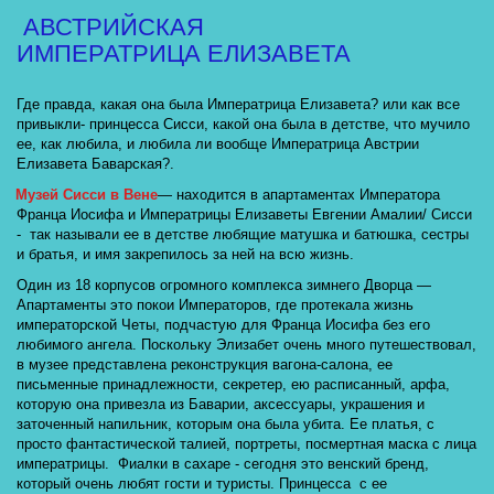
АВСТРИЙСКАЯ 
ИМПЕРАТРИЦА ЕЛИЗАВЕТА
Где правда, какая она была Императрица Елизавета? или как все 
привыкли- принцесса Сисси, какой она была в детстве, что мучило 
ее, как любила, и любила ли вообще Императрица Австрии 
Елизавета Баварская?.
Музей Сисси в Вене
— находится в апартаментах Императора 
Франца Иосифа и Императрицы Елизаветы Евгении Амалии/ Сисси 
-  так называли ее в детстве любящие матушка и батюшка, сестры 
и братья, и имя закрепилось за ней на всю жизнь. 
Один из 18 корпусов огромного комплекса зимнего Дворца — 
Апартаменты это покои Императоров, где протекала жизнь 
императорской Четы, подчастую для Франца Иосифа без его 
любимого ангела. Поскольку Элизабет очень много путешествовал, 
в музее представлена реконструкция вагона-салона, ее 
письменные принадлежности, секретер, ею расписанный, арфа, 
которую она привезла из Баварии, аксессуары, украшения и 
заточенный напильник, которым она была убита. Ее платья, с 
просто фантастической талией, портреты, посмертная маска с лица 
императрицы.  Фиалки в сахаре - сегодня это венский бренд, 
который очень любят гости и туристы. Принцесса  с ее 