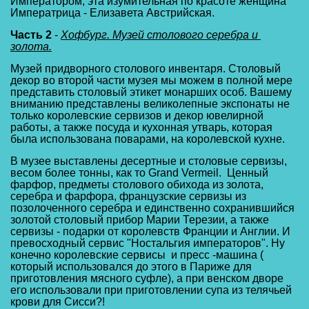
Императором, эта изумительная по красоте женщина 
Императрица - Елизавета Австрийская. 
Часть 2
 - 
Хофбург. Музей столового серебра и 
золота.
Музей придворного столового инвентаря. Столовый 
декор во второй части музея мы можем в полной мере 
представить столовый этикет монарших особ. Вашему 
вниманию представлены великолепные экспонаты не 
только королевские сервизов и декор ювелирной 
работы, а также посуда и кухонная утварь, которая 
была использована поварами, на королевской кухне. 
В музее выставлены десертные и столовые сервизы, 
весом более тонны, как то Grand Vermeil.  Ценный 
фарфор, предметы столового обихода из золота, 
серебра и фарфора, французские сервизы из 
позолоченного серебра и единственно сохранившийся 
золотой столовый прибор Марии Терезии, а также 
сервизы - подарки от королевств Франции и Англии. И 
превосходный сервис "Ностальгия императоров". Ну 
конечно королевские сервисы  и пресс -машина ( 
который использовался до этого в Париже для 
приготовления мясного суфле), а при венском дворе 
его использовали при приготовлении супа из телячьей 
крови для Сисси?!