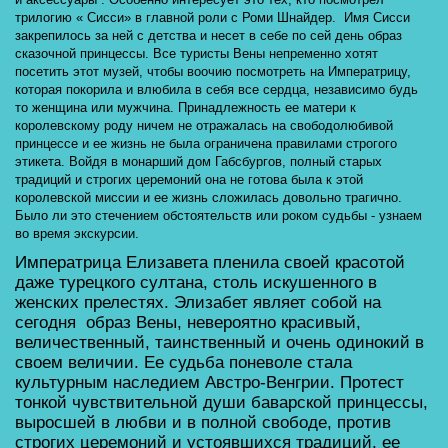
трилогию « Сисси» в главной роли с Роми Шнайдер.  Имя Сисси 
закрепилось за ней с детства и несет в себе по сей день образ 
сказочной принцессы. Все туристы Вены непременно хотят 
посетить этот музей, чтобы воочию посмотреть на Императрицу, 
которая покорила и влюбила в себя все сердца, независимо будь 
то женщина или мужчина. Принадлежность ее матери к 
королевскому роду ничем не отражалась на свободолюбивой 
принцессе и ее жизнь не была ограничена правилами строгого 
этикета. Войдя в монарший дом Габсбургов, полный старых 
традиций и строгих церемоний она не готова была к этой 
королевской миссии и ее жизнь сложилась довольно трагично. 
Было ли это стечением обстоятельств или роком судьбы - узнаем 
во время экскурсии.
Императрица Елизавета пленила своей красотой 
даже турецкого султана, столь искушенного в 
женских прелестях. Элизабет являет собой на 
сегодня  образ Вены, невероятно красивый, 
величественный, таинственный и очень одинокий в 
своем величии. Ее судьба поневоле стала 
культурным наследием Австро-Венгрии. Протест 
тонкой чувствительной души баварской принцессы, 
выросшей в любви и в полной свободе, против 
строгих церемоний и устоявшихся традиций, ее 