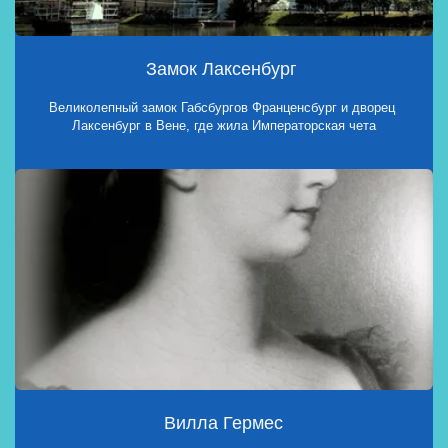
Замок Лаксенбург 
Великолепный замок Габсбургов Франценсбург и дворец 
Лаксенбург в Вене, где жила Императорская чета
Вилла Гермес