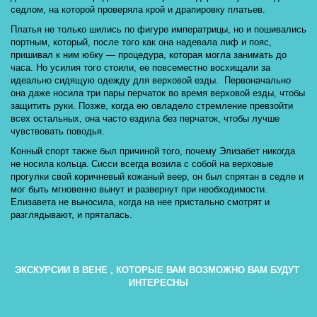
седлом, на которой проверяла крой и драпировку платьев. 
Платья не только шились по фигуре императрицы, но и пошивались 
портным, который, после того как она надевала лиф и пояс, 
пришивал к ним юбку — процедура, которая могла занимать до 
часа. Но усилия того стоили, ее повсеместно восхищали за 
идеально сидящую одежду для верховой езды.  Первоначально 
она даже носила три пары перчаток во время верховой езды, чтобы 
защитить руки. Позже, когда ею овладело стремление превзойти 
всех остальных, она часто ездила без перчаток, чтобы лучше 
чувствовать поводья.  
Конный спорт также был причиной того, почему Элизабет никогда 
не носила кольца. 
Сисси всегда возила с собой на верховые 
прогулки
 свой коричневый кожаный веер, он был спрятан в седле и 
мог быть мгновенно вынут и развернут при необходимости. 
Елизавета не выносила, когда на нее пристально смотрят и 
разглядывают, и пряталась.
ЭКСКУРСИИ В ВЕНЕ , КОТОРЫЕ ВАМ ВОЗМОЖНО ВАМ БУДУТ 
ИНТЕРЕСНЫ