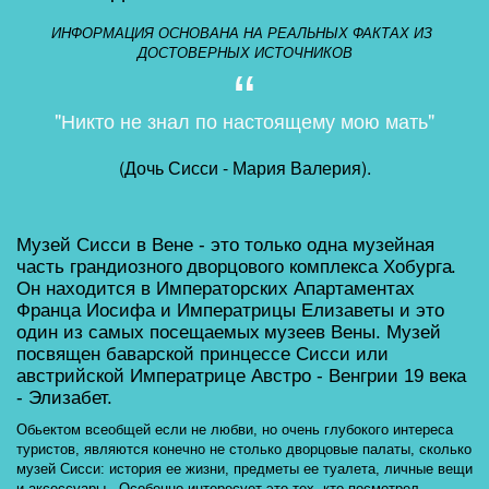
ИНФОРМАЦИЯ ОСНОВАНА НА РЕАЛЬНЫХ ФАКТАХ ИЗ 
ДОСТОВЕРНЫХ ИСТОЧНИКОВ
"Никто не знал по настоящему мою мать"
(Дочь Сисси - Мария Валерия).
Музей Сисси в Вене - это только одна музейная 
часть грандиозного
дворцового комплекса Хобурга
. 
Он находится в Императорских Апартаментах 
Франца Иосифа и Императрицы Елизаветы и это 
один из самых посещаемых 
музеев Вены
. Музей 
посвящен баварской принцессе Сисси или 
австрийской Императрице Австро - Венгрии 19 века 
- Элизабет. 
Обьектом всеобщей если не любви, но очень глубокого интереса 
туристов, являются конечно не столько дворцовые палаты, сколько 
музей Сисси: история ее жизни, предметы ее туалета, личные вещи 
и аксессуары . Особенно интересует это тех, кто посмотрел 