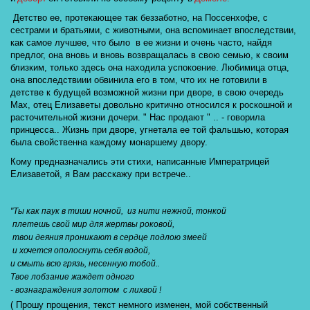
 Детство ее, протекающее так беззаботно, на Поссенхофе, с 
сестрами и братьями, с животными, она вспоминает впоследствии, 
как самое лучшее, что было  в ее жизни и очень часто, найдя 
предлог, она вновь и вновь возвращалась в свою семью, к своим 
близким, только здесь она находила успокоение. Любимица отца, 
она впоследствиии обвинила его в том, что их не готовили в 
детстве к будущей возможной жизни при дворе, в свою очередь 
Мах, отец Елизаветы довольно критично относился к роскошной и 
расточительной жизни дочери. " Нас продают " .. - говорила 
принцесса.. Жизнь при дворе, угнетала ее той фальшью, которая 
была свойственна каждому монаршему двору.
Кому предназначались эти стихи, написанные Императрицей 
Елизаветой, я Вам расскажу при встрече.. 
"Ты как паук в тиши ночной,  из нити нежной, тонкой  
 плетешь свой мир для жертвы роковой, 
 твои деяния проникают в сердце подлою змеей  
 и хочется ополоснуть себя водой,
и смыть всю грязь, несенную тобой..
Твое лобзание жаждет одного  
- вознаграждения золотом  с лихвой ! 
( Прошу прощения, текст немного изменен, мой собственный 