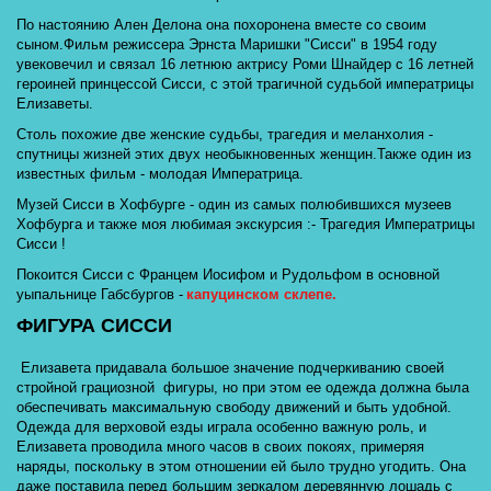
По настоянию Ален Делона она похоронена вместе со своим 
сыном.Фильм режиссера Эрнста Маришки "Сисси" в 1954 году  
увековечил и связал 16 летнюю актрису Роми Шнайдер с 16 летней 
героиней принцессой Сисси, с этой трагичной судьбой императрицы 
Елизаветы. 
Столь похожие две женские судьбы, трагедия и меланхолия - 
спутницы жизней этих двух необыкновенных женщин.Также один из 
известных фильм - молодая Императрица. 
Музей Сисси в Хофбурге - один из самых полюбившихся музеев 
Хофбурга и также моя любимая экскурсия :- Трагедия Императрицы 
Сисси ! 
Покоится Сисси с Францем Иосифом и Рудольфом в основной 
уыпальнице Габсбургов -
капуцинском склепе.
ФИГУРА СИССИ
 Елизавета придавала большое значение подчеркиванию своей 
стройной грациозной  фигуры, но при этом ее одежда должна была 
обеспечивать максимальную свободу движений и быть удобной. 
Одежда для верховой езды играла особенно важную роль, и 
Елизавета проводила много часов в своих покоях, примеряя 
наряды, поскольку в этом отношении ей было трудно угодить. Она 
даже поставила перед большим зеркалом деревянную лошадь с 