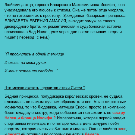
Любимица отца, герцога Баварского Максимилиана Иосифа,  она 
унаследовала его любовь к стихам. Она же потом отца укоряла, 
что не готовили их к престолу.  Урожденная баварская принцесса 
ЕЛИЗАВЕТА ЕВГЕНИЯ АМАЛИЯ, выходит замуж за своего 
двоюродного брата, их романтическая и судьбоносная встреча 
произошла в 
Бад-Ишле
., уже через две после венчания недели 
пишет ( перевод. с нем.):
"Я проснулась в одной темнице
И оковы на моих руках
И меня оставила свобода .."
Что можно сказать, прочитав стихи Сисси ?
Бедная принцесса, полудикарка королевских кровей, ее судьба 
сложилась не самым лучшим образом для нее. Было ли роковым 
моментом, то что Людовика, матушка Сисси, просто за компанию 
берет младшую сестру, когда собираются познакомить
 ее 
сестру  
Нелен и Франца Иосифа ? 
Императрица, которая первой вводит 
спортивный инвентарь и по четыре часа в день изнуряет себя 
спортом, которая очень любит шик и молоко. Она не любила
вино
, 
и
десерт
ей готовили по особому рецепту в
 Демеле.