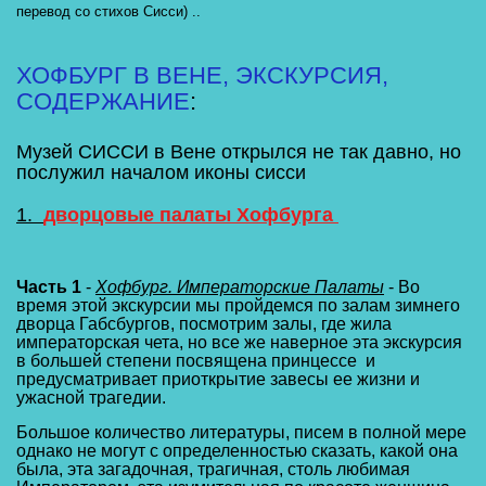
перевод со стихов Сисси) .. 
ХОФБУРГ В ВЕНЕ
, ЭКСКУРСИЯ, 
СОДЕРЖАНИЕ
:
Музей СИССИ в Вене открылся не так давно, но 
послужил началом иконы сисси  
1. 
дворцовые палаты Хофбурга 
Часть 1 
- 
Хофбург. Императорские Палаты
 - Во 
время этой экскурсии мы пройдемся по залам зимнего 
дворца Габсбургов, посмотрим залы, где жила 
императорская чета, но все же наверное эта экскурсия 
в большей степени посвящена принцессе  и 
предусматривает приоткрытие завесы ее жизни и 
ужасной трагедии. 
Большое количество литературы, писем в полной мере 
однако не могут с определенностью сказать, какой она 
была, эта загадочная, трагичная, столь любимая 