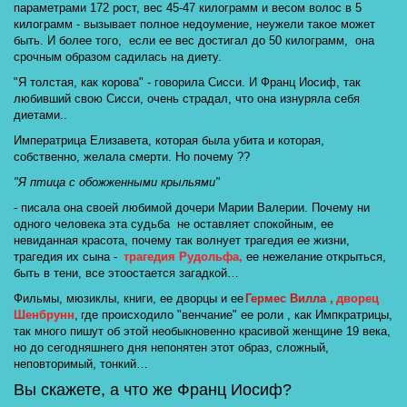
параметрами 172 рост, вес 45-47 килограмм и весом волос в 5 
килограмм - вызывает полное недоумение, неужели такое может 
быть. И более того,  если ее вес достигал до 50 килограмм,  она 
срочным образом садилась на диету. 
"Я толстая, как корова" - говорила Сисси. И Франц Иосиф, так 
любивший свою Сисси, очень страдал, что она изнуряла себя 
диетами..
Императрица Елизавета, которая была убита и которая, 
собственно, желала смерти. Но почему ?? 
"Я птица с обожженными крыльями"
- писала она своей любимой дочери Марии Валерии. Почему ни 
одного человека эта судьба  не оставляет спокойным, ее 
невиданная красота, почему так волнует трагедия ее жизни, 
трагедия их сына -  
трагедия Рудольфа,
 ее нежелание открыться, 
быть в тени, все этоостается загадкой… 
Фильмы, мюзиклы, книги, ее дворцы и ее
Гермес Вилла ,
дворец 
Шенбрунн
, 
где происходило "венчание" ее роли , как Импкратрицы, 
так много пишут об этой необыкновенно красивой женщине 19 века, 
но до сегодняшнего дня непонятен этот образ, сложный, 
неповторимый, тонкий… 
Вы скажете, а что же Франц Иосиф?