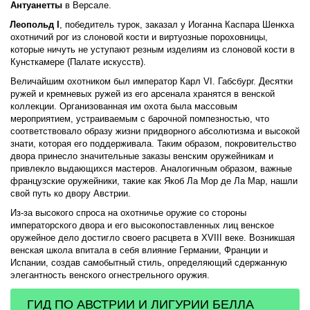
Антуанетты 
в Версале. 
Леопольд I
, победитель турок, заказал у Иоганна Каспара Шенкха 
охотничий рог из слоновой кости и виртуозные пороховницы, 
которые ничуть не уступают резным изделиям из слоновой кости в 
Кунсткамере (Палате искусств). 
Величайшим охотником был император Карл VI. Габсбург. Десятки 
ружей и кремневых ружей из его арсенала хранятся в венской 
коллекции. Организованная им охота была массовым 
мероприятием, устраиваемым с барочной помпезностью, что 
соответствовало образу жизни придворного абсолютизма и высокой 
знати, которая его поддерживала. Таким образом, покровительство 
двора принесло значительные заказы венским оружейникам и 
привлекло выдающихся мастеров. Аналогичным образом, важные 
французские оружейники, такие как Якоб Ла Мор де Ла Мар, нашли 
свой путь ко двору Австрии.  
Из-за высокого спроса на охотничье оружие со стороны 
императорского двора и его высокопоставленных лиц венское 
оружейное дело достигло своего расцвета в XVIII веке. Возникшая 
венская школа впитала в себя влияние Германии, Франции и 
Испании, создав самобытный стиль, определяющий сдержанную 
элегантность венского огнестрельного оружия.
ГИД ПО АВСТРИИ И ЛИГУРИИ БЕЛЛА 