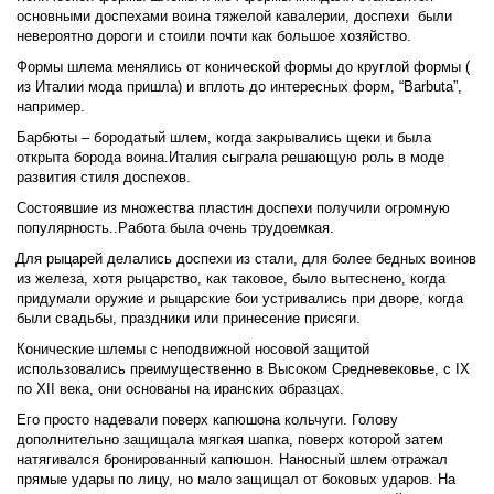
основными доспехами воина тяжелой кавалерии, доспехи  были 
невероятно дороги и стоили почти как большое хозяйство. 
Формы шлема менялись от конической формы до круглой формы ( 
из Италии мода пришла) и вплоть до интересных форм, “Barbuta”, 
например. 
Барбюты – бородатый шлем, когда закрывались щеки и была 
открыта борода воина.Италия сыграла решающую роль в моде 
развития стиля доспехов. 
Состоявшие из множества пластин доспехи получили огромную 
популярность..Работа была очень трудоемкая. 
Для рыцарей
 делались доспехи из стали, для более бедных воинов 
из железа, хотя рыцарство, как таковое, было вытеснено, когда 
придумали оружие и рыцарские бои устривались при дворе, когда 
были свадьбы, праздники или принесение присяги.
Конические шлемы с неподвижной носовой защитой 
использовались преимущественно в Высоком Средневековье, с IX 
по XII века, они основаны на иранских образцах. 
Его просто надевали поверх капюшона кольчуги. Голову 
дополнительно защищала мягкая шапка, поверх которой затем 
натягивался бронированный капюшон. Наносный шлем отражал 
прямые удары по лицу, но мало защищал от боковых ударов. На 