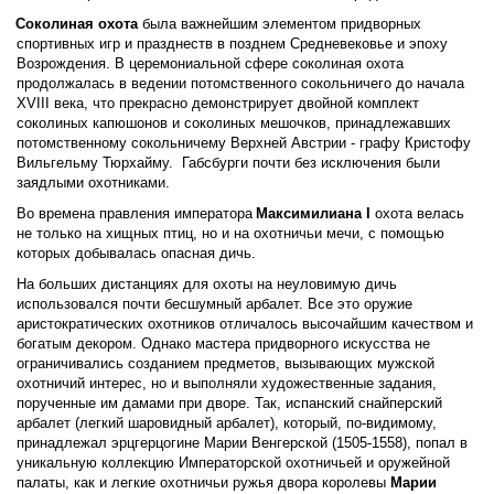
Соколиная охота
 была важнейшим элементом придворных 
спортивных игр и празднеств в позднем Средневековье и эпоху 
Возрождения. В церемониальной сфере соколиная охота 
продолжалась в ведении потомственного сокольничего до начала 
XVIII века, что прекрасно демонстрирует двойной комплект 
соколиных капюшонов и соколиных мешочков, принадлежавших 
потомственному сокольничему Верхней Австрии - графу Кристофу 
Вильгельму Тюрхайму.  Габсбурги почти без исключения были 
заядлыми охотниками.  
Во времена правления императора 
Максимилиана I 
охота велась 
не только на хищных птиц, но и на охотничьи мечи, с помощью 
которых добывалась опасная дичь. 
На больших дистанциях для охоты на неуловимую дичь 
использовался почти бесшумный арбалет. Все это оружие 
аристократических охотников отличалось высочайшим качеством и 
богатым декором. Однако мастера придворного искусства не 
ограничивались созданием предметов, вызывающих мужской 
охотничий интерес, но и выполняли художественные задания, 
порученные им дамами при дворе. Так, испанский снайперский 
арбалет (легкий шаровидный арбалет), который, по-видимому, 
принадлежал эрцгерцогине Марии Венгерской (1505-1558), попал в 
уникальную коллекцию Императорской охотничьей и оружейной 
палаты, как и легкие охотничьи ружья двора королевы 
Марии 