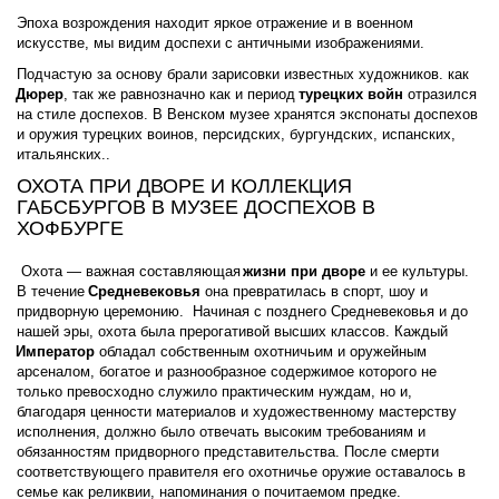
Эпоха возрождения находит яркое отражение и в военном 
искусстве, мы видим доспехи с античными изображениями. 
Подчастую за основу брали зарисовки известных художников. как 
Дюрер
, так же равнозначно как и период 
турецких войн
 отразился 
на стиле доспехов. В Венском музее хранятся экспонаты доспехов 
и оружия турецких воинов, персидских, бургундских, испанских, 
итальянских..
ОХОТА ПРИ ДВОРЕ И КОЛЛЕКЦИЯ 
ГАБСБУРГОВ В МУЗЕЕ ДОСПЕХОВ В 
ХОФБУРГЕ 
 Охота — важная составляющая
жизни при дворе
 и ее культуры. 
В течение 
Средневековья
 она превратилась в спорт, шоу и 
придворную церемонию.  Начиная с позднего Средневековья и до 
нашей эры, охота была прерогативой высших классов. Каждый 
Император
 обладал собственным охотничьим и оружейным 
арсеналом, богатое и разнообразное содержимое которого не 
только превосходно служило практическим нуждам, но и, 
благодаря ценности материалов и художественному мастерству 
исполнения, должно было отвечать высоким требованиям и 
обязанностям придворного представительства. После смерти 
соответствующего правителя его охотничье оружие оставалось в 
семье как реликвии, напоминания о почитаемом предке.  