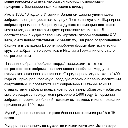
конце наносного шлема находится крючок, позволяющий 
прикрепить бронированный капюшон к шлему. 
Уже в 1330/40 годах в Италии и Западной Европе упоминается 
забрало, вращающееся вокруг двух болтов на дужках. Шарнирное 
забрало крепилось к бацинету на дужках с помощью винтового 
механизма, состоящего из двух вращающихся болтов. В 
соответствии с художественным идеалом второй половины XIV 
века, с его новым тяготением к реализму,  забрало остроконечного 
бацинета в Западной Европе приобрело форму фантастических 
круглых забрал, в то время как в Италии и Германии оно стало 
остроконечным. 
Название забрала "собачья морда" происходит от этого 
остроконечного забрала, напоминающего собачью морду, и 
готического тканевого капюшона. С придворной модой около 1400 
года он  приобрел красивую, гладкую форму с плавно изогнутыми 
очертаниями. В соответствии с современными техническими 
стандартами, забрало всегда крепилось таким образом, чтобы оно 
могло вращаться вокруг оси примерно в 1400 году. В Германии 
забрало в форме «собачьей головы» оставалось в использовании 
примерно до 1440 года.
Музей доспехов хранят этяркие бесценные экземпляры 15 и 16 
веков. 
Рыцари проверялись на мужество и были близкими Императора.