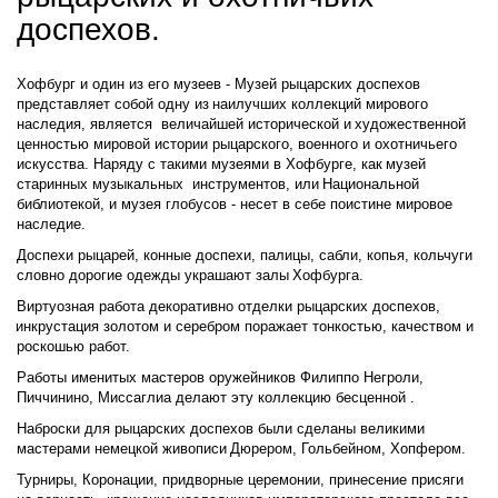
доспехов. 
Хофбург и один из его музеев - Музей рыцарских доспехов 
представляет собой одну из 
наилучших коллекций мирового 
наследия
, является  величайшей исторической и 
художественной  
ценностью
 мировой истории рыцарского, военного и охотничьего 
искусства. Наряду с такими музеями в Хофбурге, как 
музей 
старинных музыкальных  инструментов
, или 
Национальной 
библиотек
ой, и музея глобусов - несет в себе поистине мировое 
наследие.
Доспехи рыцарей, конные доспехи, палицы, сабли, копья, кольчуги 
словно дорогие одежды украшают залы 
Хофбурга. 
Виртуозная работа декоративно отделки рыцарских доспехов, 
инкрустация золотом и серебром
 поражает тонкостью, качеством и 
роскошью работ. 
Работы именитых мастеров оружейников Филиппо Негроли, 
Пиччинино, Миссаглиа делают эту коллекцию бесценной .    
Наброски для рыцарских доспехов были сделаны великими 
мастерами немецкой живописи 
Дюрером, Гольбейном, Хопфером
. 
Турниры, Коронации, придворные церемонии, принесение присяги 