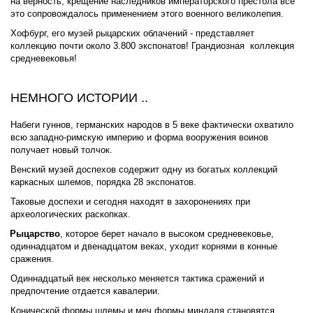
на верность, крещение наследников императорского престола все 
это сопровождалось применением этого военного великолепия. 
Хофбург, его музей рыцарских облачений - представляет 
коллекцию почти около 3.800 экспонатов! Грандиозная  коллекция 
средневековья
!  
НЕМНОГО ИСТОРИИ ..
Набеги гуннов, германских народов в 5 веке фактически охватило 
всю 
западно-римскую империю
 и форма вооружения воинов 
получает новый толчок. 
Венский музей доспехов содержит одну из богатых коллекций 
каркасных шлемов, порядка 28 экспонатов. 
Таковые доспехи и сегодня находят в захоронениях при 
археологических раскопках.
Рыцарство
, которое берет начало в высоком средневековье, 
одиннадцатом и двенадцатом веках, уходит корнями в конные 
сражения. 
Одиннадцатый век несколько меняется тактика сражений и 
предпочтение отдается кавалерии. 
Конической формы шлемы и меч формы миндаля становятся 