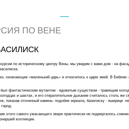
РСИЯ ПО ВЕНЕ
ВАСИЛИСК
курсии по историческому центру Вены
, мы увидим с вами дом - на фаса
василиска.
во, означающее «маленький царь» и относилось к царю змей. В Библии —
 был фантастическим мутантом - ядовитым существом - травящим колод
олодцах и шахтах, и его отвратительное дыхание считалось столь же с
нок, показав оточенный камень- подобие зеркала, базилиску - яшерице -п
с город.
ие этого самого ужасающего зверя
практически не подвергалось сомнен
онаршей коллекции.