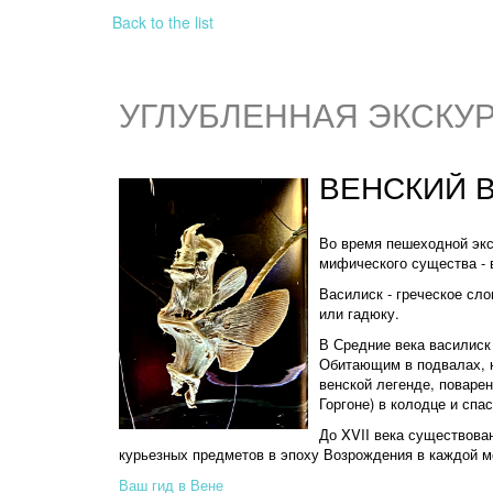
Back to the list
УГЛУБЛЕННАЯ ЭКСКУ
ВЕНСКИЙ 
Во время
пешеходной экс
мифического существа - 
Василиск - греческое сло
или гадюку.
В Средние века василиск
Обитающим в подвалах, к
венской легенде
, поваре
Горгоне) в колодце и спа
До XVII века
существован
курьезных предметов в эпоху Возрождения в каждой
м
Ваш гид в Вене