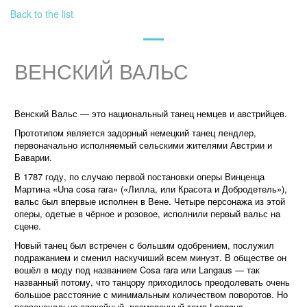
Back to the list
ВЕНСКИЙ ВАЛЬС
Венский Вальс — это национальный танец немцев и австрийцев.
Прототипом является задорный немецкий танец лендлер,
первоначально исполняемый сельскими жителями Австрии и
Баварии.
В 1787 году, по случаю первой постановки оперы Винценца
Мартина «Una cosa rara» («Лилла, или Красота и Добродетель»),
вальс был впервые исполнен в Вене. Четыре персонажа из этой
оперы, одетые в чёрное и розовое, исполнили первый вальс на
сцене.
Новый танец был встречен с большим одобрением, послужил
подражанием и сменил наскучиший всем минуэт. В обществе он
вошёл в моду под названием Cosa rara или Langaus — так
названный потому, что танцору приходилось преодолевать очень
большое расстояние с минимальным количеством поворотов. Но
первоначально спокойный, размеренный темп Langaus