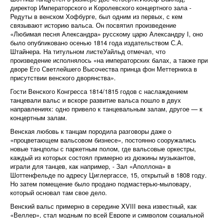
директор Императорского и Королевского концертного зала -
Редуты в венском Хофбурге
, был одним из первых, с кем
связывают историю вальса. Он посвятил произведение
«Любимая песня Александра» русскому царю Александру I, оно
было опубликовано осенью 1814 года издательством С.А.
Штайнера. На титульном листеУайльд отмечал, что
произведение исполнялось «на императорских балах, а также при
дворе Его Светлейшего Высочества принца фон Меттерниха в
присутствии венского дворянства».
Гости Венского Конгресса 1814/1815 годов с наслаждением
танцевали вальс и вскоре развитие вальса пошло в двух
направлениях: одно привело к танцевальным залам, другое — к
концертным залам.
Венская любовь к танцам породила разговоры даже о
«процветающем вальсовом бизнесе», постоянно сооружались
новые танцполы с паркетным полом, где вальсовые оркестры,
каждый из которых состоял примерно из дюжины музыкантов,
играли для танцев, как например, - Зал «Аполлона» в
Шоттенфельде по адресу Циглергассе, 15, открытый в 1808 году.
Но затем помещение было продано подмастерью-мыловару,
который основал там свое дело.
Венский вальс примерно в середине XVIII века известный, как
«Веллер», стал модным по всей Европе и символом социальной