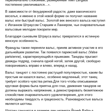
постепенно увеличивался…».
В зависимости от безудержной радости, даже вакхического
веселья, и именно в этой новой форме он получил название
вальс или быстрый вальс. Золотой век венского вальса наступил
с Иоганном Штраусом Старшим и Ланнером, чьи очаровательные
вальсовые мелодии покорили мир.
Благодаря сыновьям Штрауса вальс превратился в истинную
венскую особенность.
Французы также переняли вальс, приняв активное участие в его
дальнейшем развитии. Так появился парижский вальс (Valse
parisienne), характеризующийся прыжками. Танцоры прыгают
дважды подряд, сначала одной ногой, затем другой, свободно
поворачиваясь вправо и влево, вперед и назад.
Вальс танцуют с постоянно растущей популярностью, каким бы
простым ни казался вальс, особенно медленный, этот танец
требует особого чувства ритма.Для того чтобы описываемая
круговая форма была приятна для глаз, движения танцоров не
должны выражать напряжение, а демонстрировать безмятежное
спокойствие очаровательного удовлетворения, для этого
необходимы твердость и грациозность. Разновидностью вальса
является шоттиш.
Шоттиш танцуется в размере две четверти.Йозеф Вайльд,