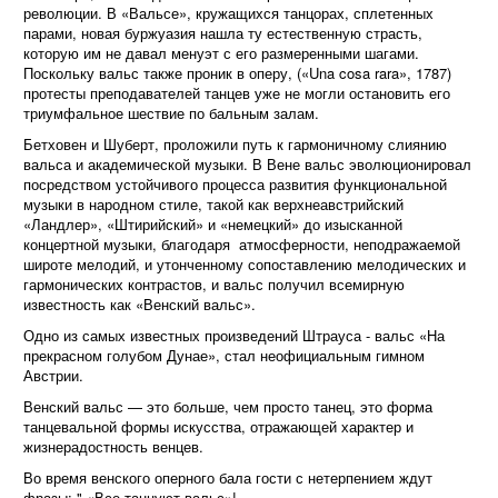
революции. В «Вальсе», кружащихся танцорах, сплетенных
парами, новая буржуазия нашла ту естественную страсть,
которую им не давал менуэт с его размеренными шагами.
Поскольку вальс также проник в
оперу
, («Una cosa rara», 1787)
протесты преподавателей танцев уже не могли остановить его
триумфальное шествие по бальным залам.
Бетховен и Шуберт, проложили путь к гармоничному слиянию
вальса и академической музыки. В Вене вальс эволюционировал
посредством устойчивого процесса развития функциональной
музыки в народном стиле, такой как верхнеавстрийский
«Ландлер», «Штирийский» и «немецкий» до изысканной
концертной музыки, благодаря атмосферности, неподражаемой
широте мелодий
, и утонченному сопоставлению мелодических и
гармонических контрастов, и вальс получил всемирную
известность как «Венский вальс».
Одно из самых известных произведений Штрауса - вальс «На
прекрасном голубом Дунае», стал неофициальным гимном
Австрии.
Венский вальс — это больше, чем просто танец, это форма
танцевальной формы искусства, отражающей характер и
жизнерадостность венцев.
Во время
венского оперного бала
гости с нетерпением ждут
фразы: " «Все танцуют вальс»!