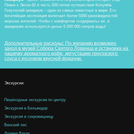
Пиано к Экспо-92 в честь 500-летия путешествия Колумба. 
Генуэзский аквариум – один из самых известных в мире. Его 
богатейшая экспозиция включает более 5000 разновидностей 
морских жителей. Чтобы с комфортом «содержать» их, в 
аквариуме используется целых 6 000 000 литров воды!
Дополнительные расходы: По желанию возможен 
заход в музей Собора Святого Лоренца и остановка на 
чашечку ароматного кофе, дегустацию генуэзского 
соуса с кусочком вкусной фокаччи.
Экскурсии: 
Пешеходные экскурсии по центру
Экскурсия в Бельведер
Экскурсия в сокровищницу 
Венский лес
Долина Вахау