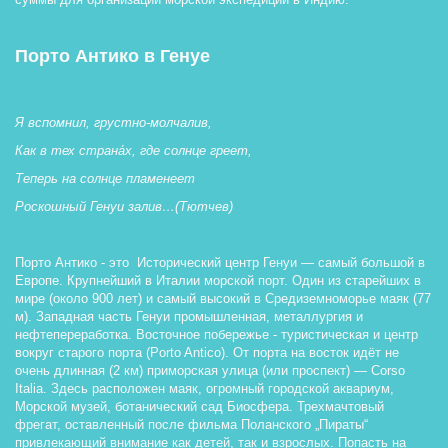
Порто Антико в Генуе
Я вспомнил, грустно-молчалив,
Как в тех страна́х, где солнце греет,
Теперь на солнце пламенеет
Роскошный Генуи залив…(Тютчев)
Порто Антико - это  Исторический центр Генуи — самый большой в 
Европе. Крупнейший в Италии морской порт. Один из старейших в 
мире (около 900 лет) и самый высокий в Средиземноморье маяк (77 
м). Западная часть Генуи промышленная, металлургия и 
нефтепереработка. Восточное побережье - туристическая и центр 
вокруг старого порта (Porto Antico). От порта на восток идёт не 
очень длинная (2 км) приморская улица (или проспект) — Corso 
Italia. Здесь расположен маяк, огромный городской аквариум, 
Морской музей, ботанический сад Биосфера. Трехмачтовый 
фрегат, оставленный после фильма Поланского „Пираты“ 
привлекающий внимание как детей, так и взрослых. Попасть на 