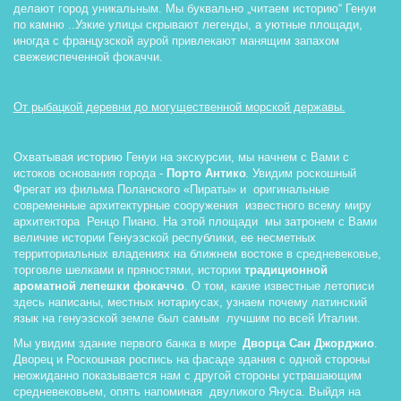
делают город уникальным. Мы буквально „читаем историю“ Генуи 
по камню ..Узкие улицы скрывают легенды, а уютные площади, 
иногда с французской аурой привлекают манящим запахом 
свежеиспеченной фокаччи.
От рыбацкой деревни до могущественной морской державы.
Охватывая историю Генуи на экскурсии, мы начнем с Вами с 
истоков основания города - 
Порто Антико
. Увидим роскошный 
Фрегат из фильма Поланского «Пираты» и  оригинальные 
современные архитектурные сооружения  известного всему миру 
архитектора  Ренцо Пиано. На этой площади  мы затронем с Вами 
величие истории Генуэзской республики, ее несметных 
территориальных владениях на ближнем востоке в средневековье, 
торговле шелками и пряностями, истории 
традиционной 
ароматной лепешки фокаччо
. О том, какие известные летописи 
здесь написаны, местных нотариусах, узнаем почему латинский 
язык на генуэзской земле был самым  лучшим по всей Италии. 
Мы увидим здание первого банка в мире  
Дворца Сан Джорджио
. 
Дворец и Роскошная роспись на фасаде здания с одной стороны 
неожиданно показывается нам с другой стороны устрашающим 
средневековьем, опять напоминая  двуликого Януса. Выйдя на 