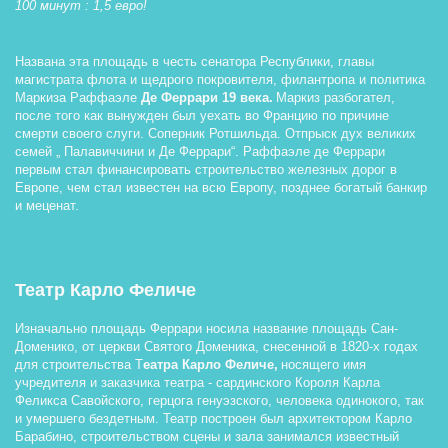
100 минут : 1,5 евро!
Названа эта площадь в честь сенатора Республики, главы 
магистрата флота и щедрого покровителя, филантропа и политика 
Маркиза Раффаэле 
Де Феррари 19 века.
 Маркиз разбогател, 
после того как вынужден был уехать во Францию по причине 
смерти своего слуги. Соперник Ротшильда. Отпрыск дух великих 
семей „ Палавиччини и Де Феррари“. Раффаэле де Феррари 
первым стал финансировать строительство железных дорог в 
Европе, чем стал известен на всю Европу, позднее богатый банкир 
и меценат. 
Театр Карло Феличе
Изначально площадь Феррари носила название площадь Сан-
Доменико, от церкви Святого Доменика, снесенной в 1820-х годах 
для строительства Т
еатра Карло Феличе,
 носящего имя 
учредителя и заказчика театра - сардинского Короля Карла 
Феликса Савойского, герцога генуэзского, человека одинокого, так 
и умершего бездетным. Театр построен был архитектором Карло 
Барабино, строительством сцены и зала занимался известный 