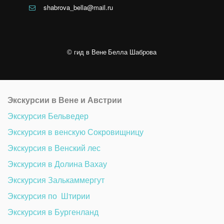
shabrova_bella@mail.ru
© 
гид в Вене 
Белла Шаброва
Экскурсии в Вене и Австрии
Экскурсия Бельведер 
Экскурсия в венскую Сокровищницу 
Экскурсия в Венский лес
Экскурсия в Долина Вахау
Экскурсия Залькаммергут
Экскурсия по  Штирии
Экскурсия в Бургенланд