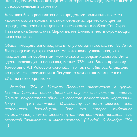
где в одном из залов находится саркофаг 1304 года, вместе вместе 
с захоронениями 2 столетия. 
Базилика была расположена за пределами оригинальных стен 
каролингского периода, в самом сердце исторического центра 
города, недалеко от тогдашнего внегородского собора Сан-Сиро. 
Названа она была Санта Мария делле Винье, в честь окружающих 
виноградников. 
Общая площадь виноградника в Генуе сегодня составляет 85,75 га. 
Виноградники тут крошечные. Но зато почва уникальная, что 
придает винам особенный, можно сказать, редкий характер. Вина 
здесь производят, в основном, белые. 75% вин. Здесь производят 
белое вино Val Polcevera Coronata, что так полюбилось Стендалю 
во время его пребывания в Лигурии, о чем он написал в своих 
«Итальянских хрониках».
1 декабря 1794 г. Никколо Паганини выступает в церкви
Ностра Синьора делле Винье по случаю дня памяти святого
Элигия, покровителя одной из главных ремесленных корпораций
Генуи — цеха ювелиров. Музыканту на тот момент едва
исполнилось двенадцать. Это его второе публичное
выступление, тем не менее слушатели остались поражены его
огромной "ловкостью и мастерством" ("Avvisi", 6 декабря 1794
г.).