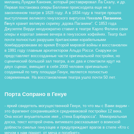
миланец Луиджи Каноник, который реставрировал Ла Скалу, и др. 
Первая постановка оперы Беллини происходила еще не в 
законченном театре в 1828 году. А в 1834 году в театре прошло 
выступление великого генуэзского виртуоза Никк
оло Паганини. 
Ге
нуя хранит великую скрипку „вдова Паганини“. С 1853 года 
Джузеппе Верди неоднократно ставил в театре Карло Феличе свои 
оперы и коротал зимние вечера в генуэзских кофейнях. Театр был 
почти полностью разрушен британскими корабельными 
бомбардировками во время Второй мировой войны и восстановлен 
в 1991 году главным архитектором Альдо Росси. Снаружи он 
представляет воссозданные части оригинальной постройки, но 
сценический большой зал театра, а их два и спектакли идут на 
двух сценах, вмещает в себя 2000 человек оригинально - 
созданный по типу площади Генуи, является полностью 
современным. На восстановление театра ушло почти 50 лет. 
Порта Сопрано в Генуе 
- яркий свидетель могущественной Генуи, то что мы с Вами видим - 
это фрагмент сохранившейся средневековой постройки 12 века. 
Она носит внушительное имя „ стена Барбаросса“.  Мемориальная 
доска, текст которой очень витиевато рассказывает о воинской 
доблести смелых генуэзцев и предупреждает врагов в стиле «Кто с 
мечом к нам придет, от меча и погибнет».