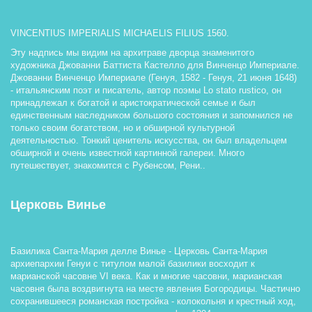
VINCENTIUS IMPERIALIS MICHAELIS FILIUS 1560. 
Эту надпись мы видим на архитраве дворца знаменитого 
художника Джованни Баттиста Кастелло для Винченцо Империале. 
Джованни Винченцо Империале (Генуя, 1582 - Генуя, 21 июня 1648) 
- итальянским поэт и писатель, автор поэмы Lo stato rustico, он 
принадлежал к богатой и аристократической семье и был 
единственным наследником большого состояния и запомнился не 
только своим богатством, но и обширной культурной 
деятельностью. Тонкий ценитель искусства, он был владельцем 
обширной и очень известной картинной галереи. Много 
путешествует, знакомится с Рубенсом, Рени.. 
Церковь Винье
Базилика Санта-Мария делле Винье - Церковь Санта-Мария 
архиепархии Генуи с титулом малой базилики восходит к 
марианской часовне VI века. Как и многие часовни, марианская 
часовня была воздвигнута на месте явления Богородицы. Частично 
сохранившееся романская постройка - колокольня и крестный ход, 