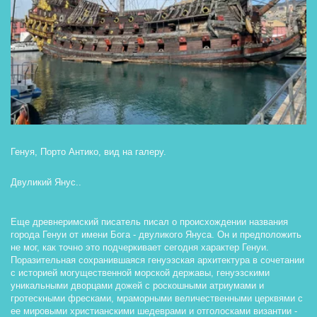
Генуя, Порто Антико, вид на галеру.
Двуликий Янус..
Еще древнеримский писатель писал о происхождении названия 
города Генуи от имени Бога - двуликого Януса. Он и предположить 
не мог, как точно это подчеркивает сегодня характер Генуи. 
Поразительная сохранившаяся генуэзская архитектура в сочетании 
с историей могущественной морской державы, генуэзскими 
уникальными дворцами дожей с роскошными атриумами и 
гротескными фресками, мраморными величественными церквями с 
ее мировыми христианскими шедеврами и отголосками византии - 