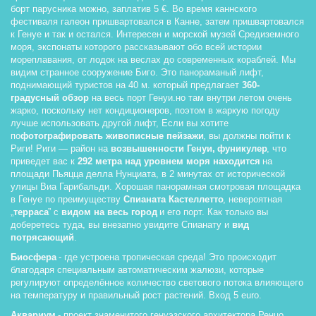
борт парусника можно, заплатив 5 €. Во время каннского 
фестиваля галеон пришвартовался в Канне, затем пришвартовался 
к Генуе и так и остался. Интересен и морской музей Средиземного 
моря, экспонаты которого рассказывают обо всей истории 
мореплавания, от лодок на веслах до современных кораблей. Мы 
видим странное сооружение Биго. Это панораманый лифт, 
поднимающий туристов на 40 м. который предлагает 
360-
градусный обзор
 на весь порт Генуи.но там внутри летом очень 
жарко, поскольку нет кондиционеров, поэтом в жаркую погоду 
лучше использовать другой лифт, Если вы хотите 
по
фотографировать живописные пейзажи
, вы должны пойти к 
Риги! Риги — район на 
возвышенности Генуи,
фуникулер
, что 
приведет вас к 
292 метра над уровнем моря находится 
на 
площади Пьяцца делла Нунциата, в 2 минутах от исторической 
улицы Виа Гарибальди. Хорошая панорамная смотровая площадка 
в Генуе по преимуществу 
Спианата Кастеллетто
, невероятная 
„
терраса
” с 
видом на весь город
 и его порт. Как только вы 
доберетесь туда, вы внезапно увидите Спианату и
 вид 
потрясающий
.
Биосфера
 - где устроена тропическая среда! Это происходит 
благодаря специальным автоматическим жалюзи, которые 
регулируют определённое количество светового потока влияющего 
на температуру и правильный рост растений. Вход 5 euro. 
Аквариум
 - проект знаменитого генуэзского архитектора Ренцо 