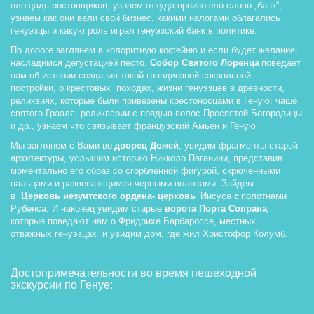
площадь ростовщиков, узнаем откуда произошло слово „банк“, 
узнаем как они вели свой бизнес, какими налогами облагались 
генуэзцы и какую роль играл генуэзский банк в политике.
По дороге заглянем в колоритную кофейню и если будет желание, 
насладимся дегустацией песто. 
Собор Святого Лоренца
 поведает 
нам об истории создания такой грандиозной сакральной 
постройки, о крестовых  походах, жизни генуэзцев в древности, 
реликвиях, которые были привезены крестоносцами в Геную: чаше 
святого Грааля, реликварии с прядью волос Пресвятой Богородицы 
и др., узнаем что связывает французский Амьен и Геную.
Мы заглянем с Вами во 
дворец Дожей
, увидим фрагменты старой 
архитектуры, услышим историю Никколо Паганини, представив 
моментально его образ со сгорбленной фигурой, скрюченными 
пальцами и развевающимся черными волосами. Зайдем 
в  
Церковь иезуитского ордена- церковь 
 Иисуса
 с 
полотнами 
Рубенса. И наконец увидим старые 
ворота Порта Сопрана
, 
которые поведают нам о Фридрихе Барбароссе, местных 
отважных генуэзцах  и увидим дом, где жил Христофор Колумб.
Достопримечательности во время пешеходной 
экскурсии по Генуе: