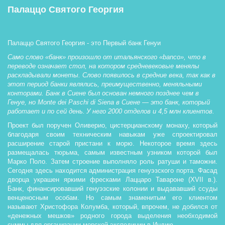
Палаццо Святого Георгия
Палаццо Святого Георгия - это Первый банк Генуи 
Само слово «банк» произошло от итальянского «banco», что в 
переводе означает стол, на котором средневековые менялы 
раскладывали монеты. Слово появилось в средние века, так как в 
этот период банки являлись, преимущественно, меняльными 
конторами. Банк в Сиене был основан немного позднее чем в 
Генуе, но Monte dei Paschi di Siena в Сиене — это банк, который 
работает и по сей день.
У него 2000 отделов и 4,5 млн клиентов.
Проект был поручен Оливерио, цистерцианскому монаху, который
благодаря своим техническим навыкам уже спроектировал
расширение старой пристани к морю. Некоторое время здесь
размещалась тюрьма, самым известным узником которой был
Марко Поло. Затем строение выполняло роль ратуши и таможни.
Сегодня здесь находится администрация генуэзского порта. Фасад
дворца украшен яркими фресками Лаццаро Тавароне (XVII в.).
Банк, финансировавший генуэзские колонии и выдававший ссуды
венценосным особам. Но самым знаменитым его клиентом
называют Христофора Колумба, который, впрочем, не добился от
«денежных мешков» родного города выделения необходимой
суммы для организации морской экспедиции в Индию.