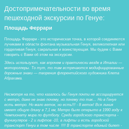
Достопримечательности во время 
пешеходной экскурсии по Генуе:
Площадь Феррари 
Площадь Феррари - это историческая точка, в которой соединяются 
лучиками в области фонтана музыкальная Генуя, великолепная или 
горделивая Генуя, сакральная и воинствующая. Мы будем с Вами 
говорить с Вами об этом на экскурсии. 
Здесь используют, как впрочем и практически везде в Италии — 
мотороллеры. То тут, то там встречаются модифицированные 
дорожные знаки — творения флорентийского художника Клета 
Абрахама.
Несмотря на то, что казалось бы Генуя почти не ассоциируется 
с метро, даже не знаю почему, но почему то так… Но в Генуе 
есть метро. Но мало веток, но есть!!! - 8 веток! Вся линия 
имеет общую длину в 7,1 км,
Метро было открыто в 1990 году к 
Чемпионату мира по футболу. Среди городского транспорта - 
фуникуляров - 2 и лифтов -10, а лифты и есть городской 
транспорт Генуи в том числе 
!!!! В транспорте единый билет - 