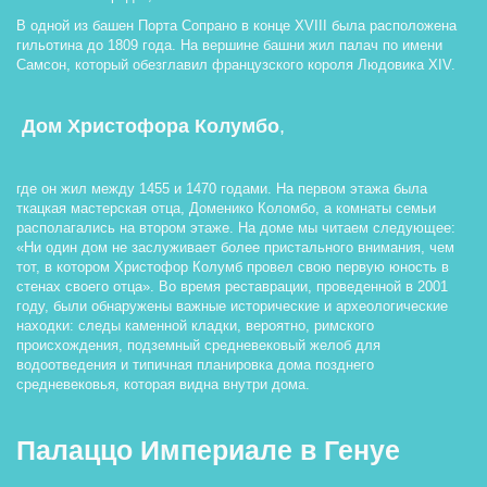
В одной из башен Порта Сопрано в конце XVIII была расположена 
гильотина до 1809 года. На вершине башни жил палач по имени 
Самсон, который обезглавил французского короля Людовика XIV. 
 Дом Христофора Колумбо
, 
где он жил между 1455 и 1470 годами. На первом этажа была 
ткацкая мастерская отца, Доменико Коломбо, а комнаты семьи 
располагались на втором этаже. На доме мы читаем следующее: 
«Ни один дом не заслуживает более пристального внимания, чем 
тот, в котором Христофор Колумб провел свою первую юность в 
стенах своего отца». Во время реставрации, проведенной в 2001 
году, были обнаружены важные исторические и археологические 
находки: следы каменной кладки, вероятно, римского 
происхождения, подземный средневековый желоб для 
водоотведения и типичная планировка дома позднего 
средневековья, которая видна внутри дома. 
Палаццо Империале в Генуе 