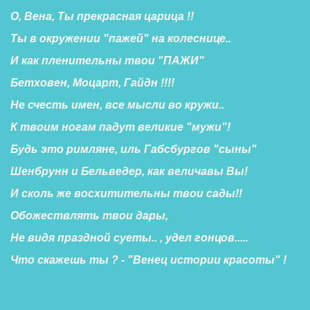
О, Вена, Ты прекрасная царица !!
Ты в окружении "пажей" на колеснице.. 
И как пленительны твои "ПАЖИ" 
Бетховен, Моцарт, Гайдн !!!!
Не счесть имен, все мысли во кружи.. 
К твоим ногам падут великие "мужи"! 
Будь это римляне, иль Габсбургов "сыны" 
Шенбрунн и Бельведер, как величавы Вы! 
И сколь же восхитительны твои сады!! 
Обожествлять твои дары,
Не видя праздной суеты.. , удел гонцов..... 
Что скажешь ты ? - "Венец истории красоты" ! 